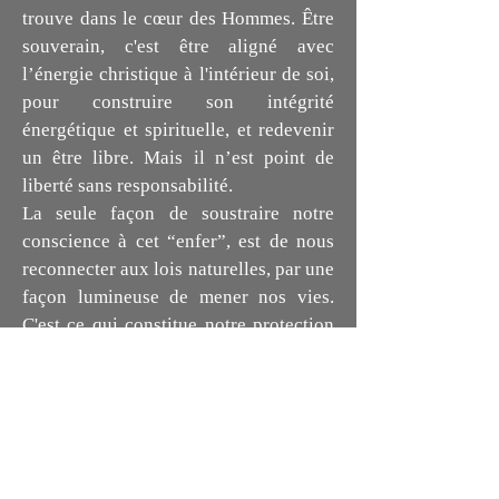
trouve dans le cœur des Hommes. Être
souverain, c'est être aligné avec
l’énergie christique à l'intérieur de soi,
pour construire son intégrité
énergétique et spirituelle, et redevenir
un être libre. Mais il n’est point de
liberté sans responsabilité.
La seule façon de soustraire notre
conscience à cet “enfer”, est de nous
reconnecter aux lois naturelles, par une
façon lumineuse de mener nos vies.
C'est ce qui constitue notre protection
énergétique, notre intégrité physique et
multidimensionnelle, en reliance avec
La Source.
A chacun de décider, en pleine
conscience, quel camp il va servir.
Ceux qui résistent souffriront des