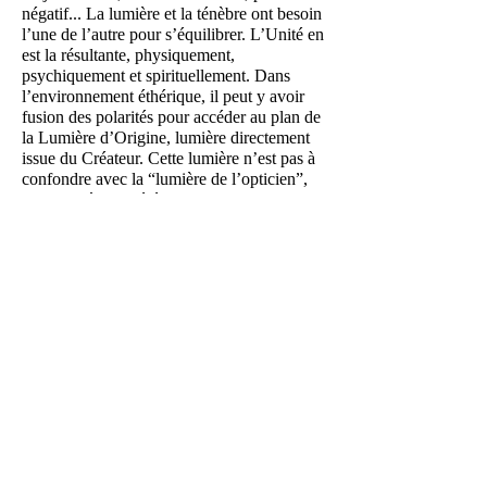
négatif... La lumière et la ténèbre ont besoin
l’une de l’autre pour s’équilibrer. L’Unité en
est la résultante, physiquement,
psychiquement et spirituellement. Dans
l’environnement éthérique, il peut y avoir
fusion des polarités pour accéder au plan de
la Lumière d’Origine, lumière directement
issue du Créateur. Cette lumière n’est pas à
confondre avec la “lumière de l’opticien”,
cette lumière “libérée” qui sort toujours
d’une matière, car résultat de la
transformation d’une énergie préexistante.
Mais l’obscurité ne peut être transformée
que lorsqu’elle est confrontée à l’Ouverture
du Cœur. C’est cela qui conduit à
l’avènement du “Cinquième Soleil” de la
tradition amérindienne, marqué par la
montée en puissance de l’énergie spirituelle
et céleste contenue dans le Cinquième
Élément : l’AETHER. “Et si au lieu de
contempler l’ombre, comme le suggère
Henri Coton-Alvart (*), on essayait de
percevoir la lumière que l’ombre intercepte,