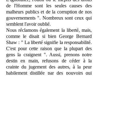
de l'Homme sont les seules causes des
malheurs publics et de la corruption de nos
gouvernements ". Nombreux sont ceux qui
semblent l'avoir oublié.
Nous réclamons également la liberté, mais,
comme le disait si bien George Bernard
Shaw : " La liberté signifie la responsabilité.
C'est pour cette raison que la plupart des
gens la craignent ". Aussi, prenons notre
destin en main, refusons de céder à la
crainte du jugement des autres, à la peur
habilement distillée par des pouvoirs qui
affirment " savoir ", alors qu'ils savent très
peu.
Affirmons clairement nos opinions et
assumons nos responsabilités, ne comptons
pas sur nos élus pour le faire à notre place.
Ils ont prouvé depuis des lustres qu'ils en
étaient incapables. Nous sommes dans notre
droit, pourquoi y renoncer ?
Si nous persistons dans notre aveuglement
et notre participation au génocide de la