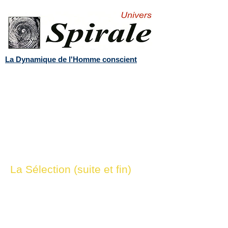
La Dynamique de l'Homme conscient
La Sélection (suite et fin)
“Pipeline” génétique vers
l’immortalité et
“super race”... le délire