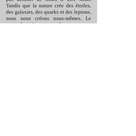
Tandis que la nature crée des étoiles,
des galaxies, des quarks et des leptons,
nous nous créons nous-mêmes. Le
corps humain, comme le cosmos, ne
cesse de se renouveler à chaque
seconde. Ce corps solide, serti dans le
temps et l’espace, est également un
organisme fluide alimenté par des
millions d’années d’intelligence.
Chaque cellule pourrait être comparée
à un minuscule terminal, reliée à
l’ordinateur cosmique.
La nouvelle réalité introduite par la
physique quantique a, pour la première
fois, permis d’œuvrer au niveau de
l’intelligence invisible qui sous-tend le
monde visible. Einstein nous a
enseigné que le corps physique comme
tous les objets matériels est une
illusion. Le monde invisible est le
monde réel. Lorsque nous serons