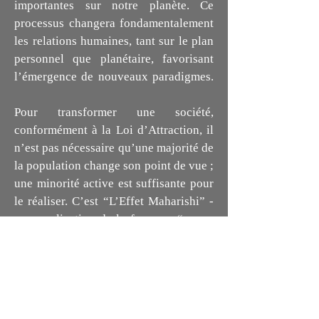
importantes sur notre planète. Ce
processus changera fondamentalement
les relations humaines, tant sur le plan
personnel que planétaire, favorisant
l’émergence de nouveaux paradigmes.
Pour transformer une société,
conformément à la Loi d’Attraction, il
n’est pas nécessaire qu’une majorité de
la population change son point de vue ;
une minorité active est suffisante pour
le réaliser. C’est “L’Effet Maharishi” -
une application de la fameuse “masse
critique” - qui doit accompagner
l’augmentation vibratoire de la Terre,
permettant à l’humanité
d’ascensionner vers une autre
dimension, vers un monde lumineux